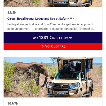
8
J/
5
N
Circuit Royal Kruger Lodge and Spa et Safari ****
Le Royal Kruger Lodge and Spa 4* est un lodge familial et privatif
avec uniquement 10 chambres, axé sur la tranquillité, l'intimité et...
1331
€
dès
1612
€
TTC/pers.
VOIR L'OFFRE
10
J/
7
N