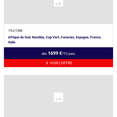
19
J/
18
N
Afrique du Sud, Namibia, Cap Vert, Canaries, Espagne, France,
Italie
1699
€
dès
TTC/pers.
VOIR L'OFFRE