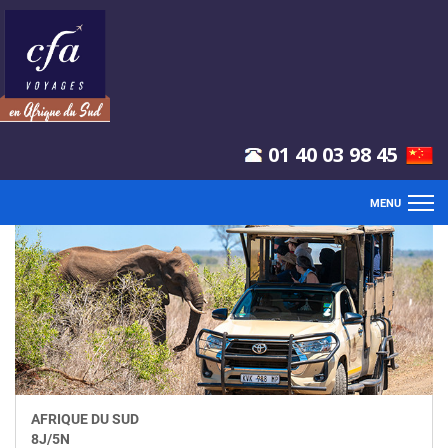
01 40 03 98 45
MENU
ACCUEIL
VOLS
CIRCUITS
CROISIÈRES
AFRIQUE DU SUD
8
J/
5
N