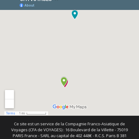
Ce site est un service de la Compagnie Franco-Asiatique de
Voyages (CFA de VOYAGES) : 16 Boulevard de la Villette - 75019
PARIS France - SARL au capital de 402 448€ - R.C.S. Paris B 381