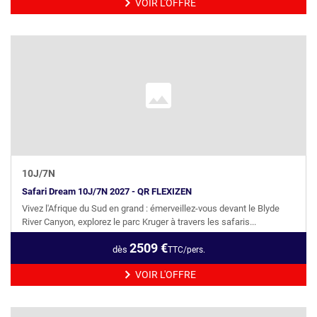
VOIR L'OFFRE
10
J/
7
N
Safari Dream 10J/7N 2027 - QR FLEXIZEN
Vivez l'Afrique du Sud en grand : émerveillez-vous devant le Blyde
River Canyon, explorez le parc Kruger à travers les safaris...
2509
€
dès
TTC/pers.
VOIR L'OFFRE