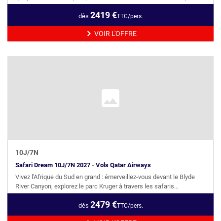
2419
€
dès
TTC/pers.
VOIR L'OFFRE
10
J/
7
N
Safari Dream 10J/7N 2027 - Vols Qatar Airways
Vivez l'Afrique du Sud en grand : émerveillez-vous devant le Blyde
River Canyon, explorez le parc Kruger à travers les safaris...
2479
€
dès
TTC/pers.