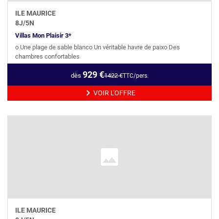
ILE MAURICE
8
J/
5
N
Villas Mon Plaisir 3*
o Une plage de sable blanco Un véritable havre de paixo Des
chambres confortables
929
€
dès
1422
€
TTC/pers.
VOIR L'OFFRE
ILE MAURICE