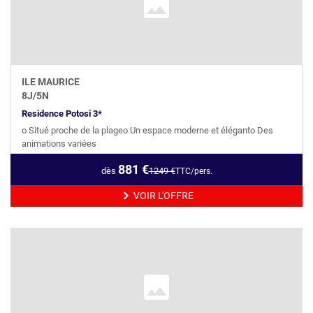
ILE MAURICE
8
J/
5
N
Residence Potosi 3*
o Situé proche de la plageo Un espace moderne et éléganto Des
animations variées
881
€
dès
1249
€
TTC/pers.
VOIR L'OFFRE