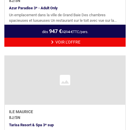
8
J/
5
N
Azur Paradise 3* - Adult Only
Un emplacement dans la ville de Grand Baie Des chambres
spacieuses et luxueuses Un restaurant sur le toit avec vue sur la...
947
€
dès
1214
€
TTC/pers.
VOIR L'OFFRE
ILE MAURICE
8
J/
5
N
Tarisa Resort & Spa 3* sup