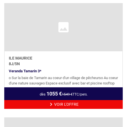
ILE MAURICE
8
J/
5
N
Veranda Tamarin 3*
o Sur la baie de Tamarin au coeur d'un village de pêcheurso Au coeur
d'une nature sauvageo Espace exclusif avec bar et piscine rooftop
1055
€
dès
1549
€
TTC/pers.
VOIR L'OFFRE