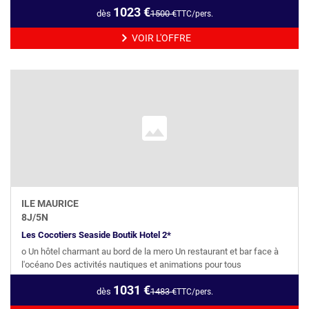
1023
€
dès
1500
€
TTC/pers.
VOIR L'OFFRE
ILE MAURICE
8
J/
5
N
Les Cocotiers Seaside Boutik Hotel 2*
o Un hôtel charmant au bord de la mero Un restaurant et bar face à
l'océano Des activités nautiques et animations pour tous
1031
€
dès
1483
€
TTC/pers.