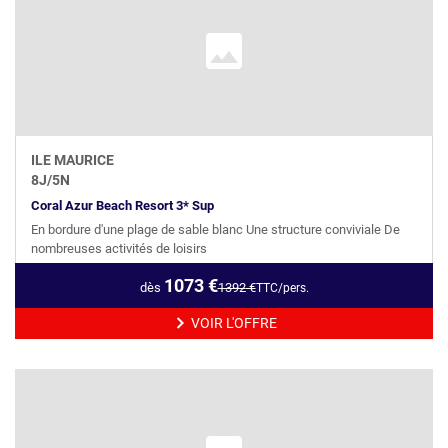
ILE MAURICE
8
J/
5
N
Coral Azur Beach Resort 3* Sup
En bordure d'une plage de sable blanc Une structure conviviale De
nombreuses activités de loisirs
1073
€
dès
1392
€
TTC/pers.
VOIR L'OFFRE