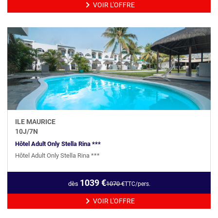
VOIR L'OFFRE
ILE MAURICE
10
J/
7
N
Hôtel Adult Only Stella Rina ***
Hôtel Adult Only Stella Rina ***
1039
€
dès
1070
€
TTC/pers.
VOIR L'OFFRE