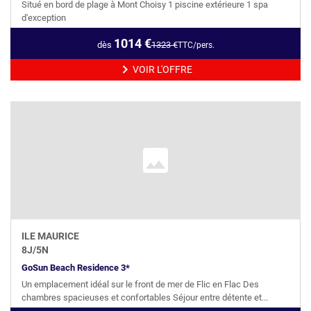
Situé en bord de plage à Mont Choisy 1 piscine extérieure 1 spa
d'exception
1014
€
dès
1323
€
TTC/pers.
VOIR L'OFFRE
ILE MAURICE
8
J/
5
N
GoSun Beach Residence 3*
Un emplacement idéal sur le front de mer de Flic en Flac Des
chambres spacieuses et confortables Séjour entre détente et...