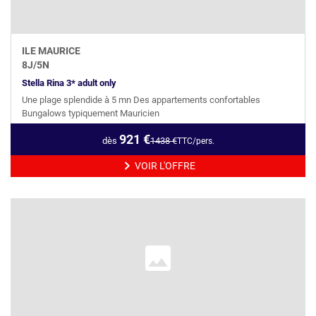
ILE MAURICE
8
J/
5
N
Stella Rina 3* adult only
Une plage splendide à 5 mn Des appartements confortables
Bungalows typiquement Mauricien
921
€
dès
1438
€
TTC/pers.
VOIR L'OFFRE