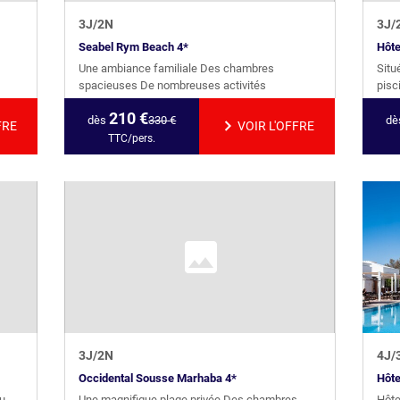
3
J/
2
N
3
J/
Seabel Rym Beach 4*
Hôte
Une ambiance familiale Des chambres
Situ
spacieuses De nombreuses activités
pisc
210
€
dès
330
€
dè
FRE
VOIR L'OFFRE
TTC/pers.
3
J/
2
N
4
J/
Occidental Sousse Marhaba 4*
Hôte
du
Une magnifique plage privée Des chambres
Hôte