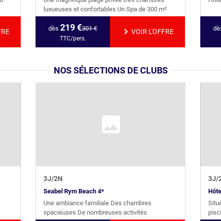
luxueuses et confortables Un Spa de 300 m²
219
€
dès
301
€
dè
FRE
VOIR L'OFFRE
TTC/pers.
NOS SÉLECTIONS DE CLUBS
3
J/
2
N
3
J/
Seabel Rym Beach 4*
Hôte
Une ambiance familiale Des chambres
Situ
spacieuses De nombreuses activités
pisc