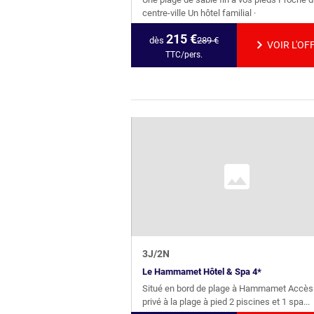
centre-ville Un hôtel familial ·
215
€
dès
289
€
VOIR L'OF
TTC/pers.
3
J/
2
N
Le Hammamet Hôtel & Spa 4*
Situé en bord de plage à Hammamet Accès
privé à la plage à pied 2 piscines et 1 spa...