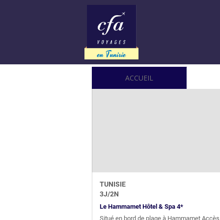
ACCUEIL
TUNISIE
3
J/
2
N
Le Hammamet Hôtel & Spa 4*
Situé en bord de plage à Hammamet Accès pr