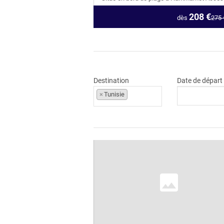
208
€
dès
275
Destination
Date de départ
×
Tunisie