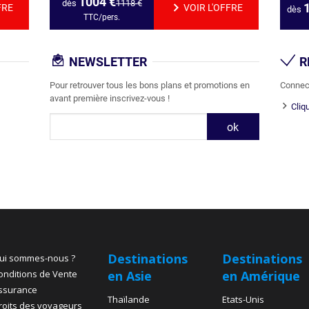
1004
€
dès
1118
€
FRE
VOIR L'OFFRE
dès
TTC/pers.
NEWSLETTER
R
Pour retrouver tous les bons plans et promotions en
Connec
avant première inscrivez-vous !
Cliq
Destinations
Destinations
ui sommes-nous ?
onditions de Vente
en Asie
en Amérique
ssurance
Thaïlande
Etats-Unis
roits des voyageurs