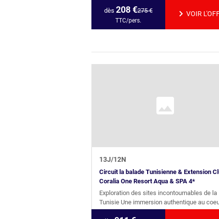
208
€
dès
275
€
VOIR L'OF
TTC/pers.
13
J/
12
N
Circuit la balade Tunisienne & Extension C
Coralia One Resort Aqua & SPA 4*
Exploration des sites incontournables de la
Tunisie Une immersion authentique au coeur