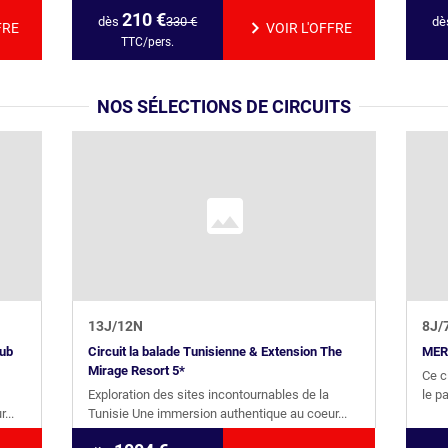
210
€
dès
330
€
dè
FRE
VOIR L'OFFRE
TTC/pers.
NOS SÉLECTIONS DE CIRCUITS
13
J/
12
N
8
J/
lub
Circuit la balade Tunisienne & Extension The
MER 
Mirage Resort 5*
Ce c
Exploration des sites incontournables de la
le p
...
Tunisie Une immersion authentique au coeur...