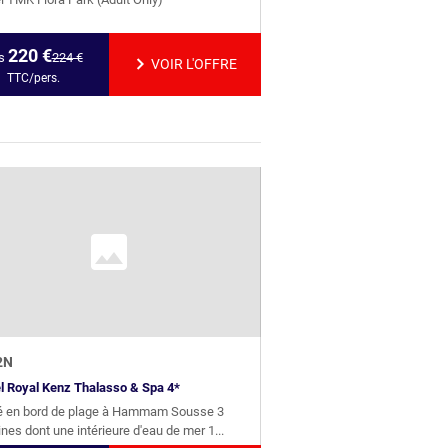
220
€
s
224
€
VOIR L'OFFRE
TTC/pers.
2
N
l Royal Kenz Thalasso & Spa 4*
é en bord de plage à Hammam Sousse 3
ines dont une intérieure d'eau de mer 1...