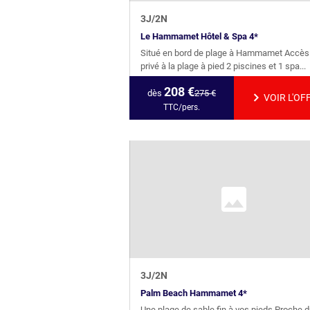
3
J/
2
N
Le Hammamet Hôtel & Spa 4*
Situé en bord de plage à Hammamet Accès
privé à la plage à pied 2 piscines et 1 spa...
208
€
dès
275
€
VOIR L'OF
TTC/pers.
3
J/
2
N
Palm Beach Hammamet 4*
Une plage de sable fin à vos pieds Proche 