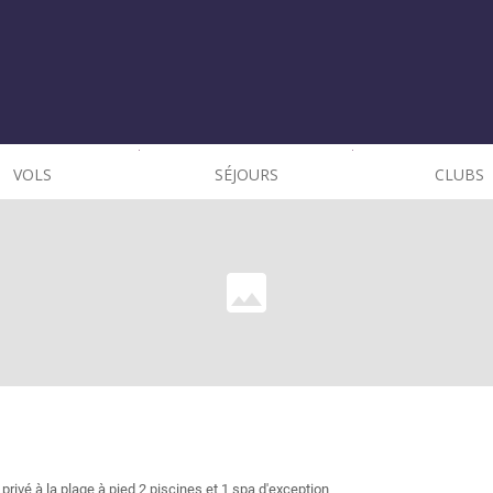
VOLS
SÉJOURS
CLUBS
ivé à la plage à pied 2 piscines et 1 spa d'exception