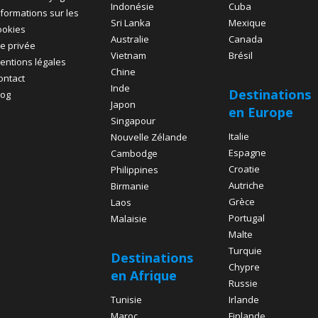
Indonésie
Cuba
nformations sur les
Sri Lanka
Mexique
ookies
Australie
Canada
ie privée
Vietnam
Brésil
entions légales
Chine
ontact
Inde
Destinations
log
Japon
en Europe
Singapour
Italie
Nouvelle Zélande
Espagne
Cambodge
Croatie
Philippines
Autriche
Birmanie
Grèce
Laos
Portugal
Malaisie
Malte
Turquie
Destinations
Chypre
en Afrique
Russie
Tunisie
Irlande
Maroc
Finlande