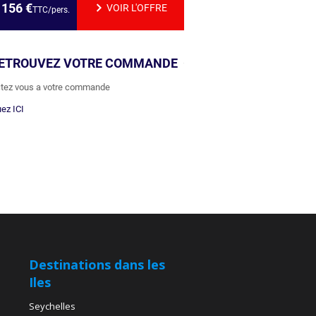
1156
€
VOIR L'OFFRE
TTC/pers.
ETROUVEZ VOTRE COMMANDE
tez vous a votre commande
uez ICI
Destinations dans les
Iles
Seychelles