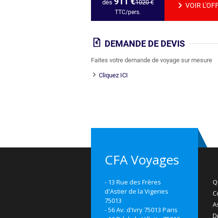
911
€
dès
1020
€
VOIR L'OF
TTC/pers.
DEMANDE DE DEVIS
Faites votre demande de voyage sur mesure
Cliquez ICI
CFA Voyages
- 13 Rue des Frères
Q
d'Astier de la Vigeries
C
75013
A
- 56 Av. d'Ivry 75013 Paris
D