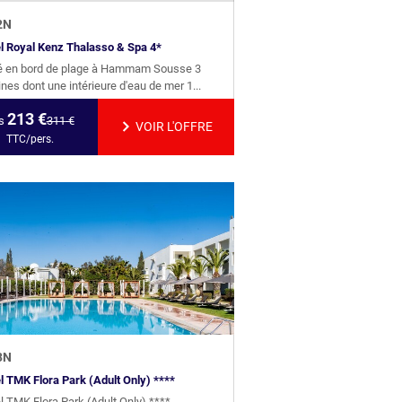
2
N
l Royal Kenz Thalasso & Spa 4*
é en bord de plage à Hammam Sousse 3
ines dont une intérieure d'eau de mer 1...
213
€
s
311
€
VOIR L'OFFRE
TTC/pers.
3
N
l TMK Flora Park (Adult Only) ****
l TMK Flora Park (Adult Only) ****