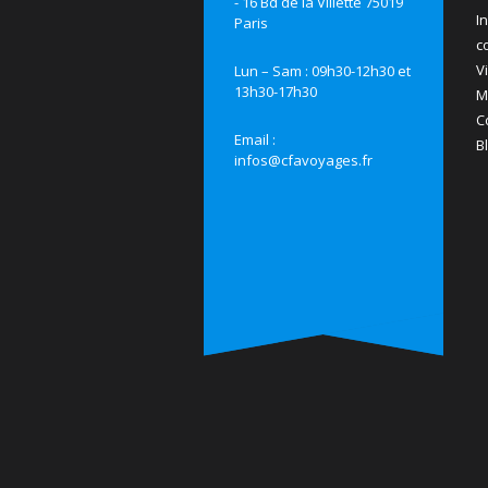
- 16 Bd de la Villette 75019
I
Paris
c
V
Lun – Sam : 09h30-12h30 et
13h30-17h30
M
C
Email :
B
infos@cfavoyages.fr