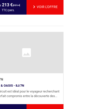
213
€
s
311
€
VOIR L'OFFRE
TTC/pers.
7
N
& OASIS - 8J/7N
ircuit est idéal pour le voyageur recherchant
arfait compromis entre la découverte des...