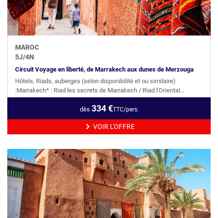
MAROC
5
J/
4
N
Circuit Voyage en liberté, de Marrakech aux dunes de Merzouga
Hôtels, Riads, auberges (selon disponibilité et ou similaire)
:Marrakech* : Riad les secrets de Marrakech / Riad l'Oriental...
334
€
dès
TTC/pers.
VOIR L'OFFRE