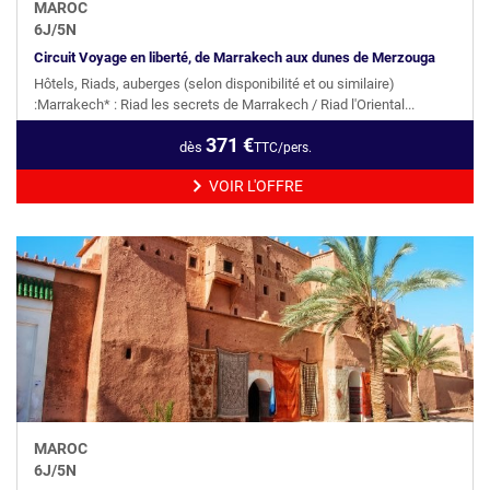
MAROC
6
J/
5
N
Circuit Voyage en liberté, de Marrakech aux dunes de Merzouga
Hôtels, Riads, auberges (selon disponibilité et ou similaire)
:Marrakech* : Riad les secrets de Marrakech / Riad l'Oriental...
371
€
dès
TTC/pers.
VOIR L'OFFRE
MAROC
6
J/
5
N