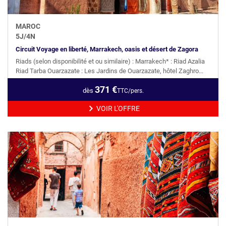
MAROC
5
J/
4
N
Circuit Voyage en liberté, Marrakech, oasis et désert de Zagora
Riads (selon disponibilité et ou similaire) : Marrakech* : Riad Azalia
Riad Tarba Ouarzazate : Les Jardins de Ouarzazate, hôtel Zaghro...
371
€
dès
TTC/pers.
VOIR L'OFFRE