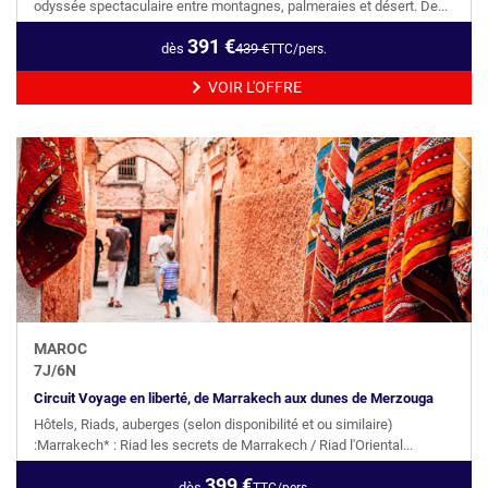
odyssée spectaculaire entre montagnes, palmeraies et désert. De...
391
€
dès
439
€
TTC/pers.
VOIR L'OFFRE
MAROC
7
J/
6
N
Circuit Voyage en liberté, de Marrakech aux dunes de Merzouga
Hôtels, Riads, auberges (selon disponibilité et ou similaire)
:Marrakech* : Riad les secrets de Marrakech / Riad l'Oriental...
399
€
dès
TTC/pers.