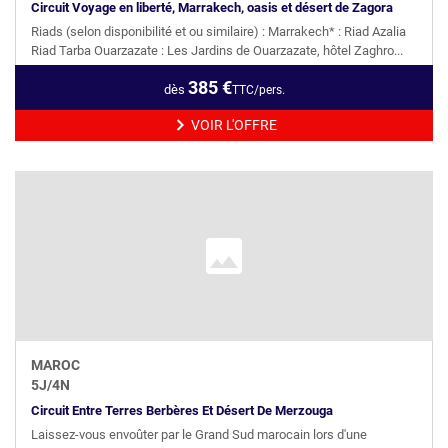
Circuit Voyage en liberté, Marrakech, oasis et désert de Zagora
Riads (selon disponibilité et ou similaire) : Marrakech* : Riad Azalia
Riad Tarba Ouarzazate : Les Jardins de Ouarzazate, hôtel Zaghro...
385
€
dès
TTC/pers.
VOIR L'OFFRE
MAROC
5
J/
4
N
Circuit Entre Terres Berbères Et Désert De Merzouga
Laissez-vous envoûter par le Grand Sud marocain lors d'une