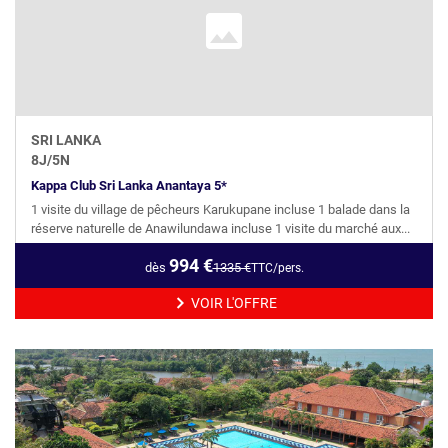
SRI LANKA
8
J/
5
N
Kappa Club Sri Lanka Anantaya 5*
1 visite du village de pêcheurs Karukupane incluse 1 balade dans la
réserve naturelle de Anawilundawa incluse 1 visite du marché aux...
994
€
dès
1335
€
TTC/pers.
VOIR L'OFFRE