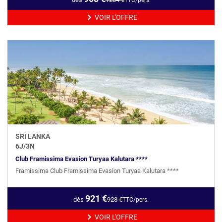
VOIR L'OFFRE
SRI LANKA
6
J/
3
N
Club Framissima Evasion Turyaa Kalutara ****
Framissima Club Framissima Evasion Turyaa Kalutara ****
921
€
dès
928
€
TTC/pers.
VOIR L'OFFRE