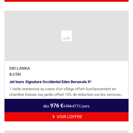
SRI LANKA
8
J/
5
N
Jet tours Signature Occidental Eden Beruwala 5*
1 visite immersive au coeur d'un village offert Surclassement en
chambre Deluxe vue jardin offert 15% de réduction sur les services...
976
€
dès
1799
€
TTC/pers.
VOIR L'OFFRE