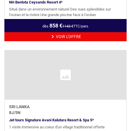
NH Bentota Ceysands Resort 4*
Situé dans un environnement naturel Des vues splendides sur
l'océan et la rivière Une grande piscine face à l'océan
858
€
dès
1143
€
TTC/pers.
VOIR L'OFFRE
SRI LANKA
8
J/
5
N
Jet tours Signature Avani Kalutara Resort & Spa 5*
1 visite immersive au coeur d'un village traditionnel offerte