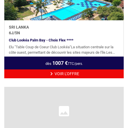
SRI LANKA
6
J/
5
N
Club Lookéa Palm Bay - Choix Flex ****
Elu "Table Coup de Coeur Club Lookéa"La situation centrale sur la
côte ouest, permettant de découvrir les sites majeurs de l'île.Les...
1007
€
dès
TTC/pers.
VOIR L'OFFRE