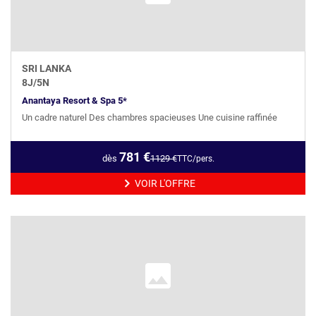
SRI LANKA
8
J/
5
N
Anantaya Resort & Spa 5*
Un cadre naturel Des chambres spacieuses Une cuisine raffinée
781
€
dès
1129
€
TTC/pers.
VOIR L'OFFRE