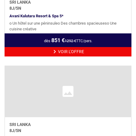
SRI LANKA
8
J/
5
N
Avani Kalutara Resort & Spa 5*
o Un hôtel sur une péninsuleo Des chambres spacieuseso Une
cuisine créative
851
€
dès
1292
€
TTC/pers.
VOIR L'OFFRE
SRI LANKA
8
J/
5
N