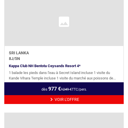
SRI LANKA
8
J/
5
N
Kappa Club NH Bentota Ceysands Resort 4*
1 balade les pieds dans l'eau à Secret Island incluse 1 visite du
Kande Vihara Temple incluse 1 visite du marché aux poissons de...
977
€
dès
1249
€
TTC/pers.
VOIR L'OFFRE