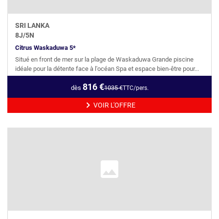
SRI LANKA
8
J/
5
N
Citrus Waskaduwa 5*
Situé en front de mer sur la plage de Waskaduwa Grande piscine
idéale pour la détente face à l'océan Spa et espace bien-être pour...
816
€
dès
1035
€
TTC/pers.
VOIR L'OFFRE