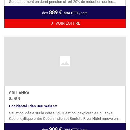
Surclassement en demi-pension offert 20% de réduction sur les...
889
€
dès
1584
€
TTC/pers.
VOIR L'OFFRE
SRI LANKA
8
J/
5
N
Occidental Eden Beruwala 5*
Situation idéale sur la côte Sud-Ouest pour explorer le Sri Lanka
Cadre idyllique entre Océan Indien et Bentota River Hôtel rénové en...
908
€
dès
1284
€
TTC/pers.