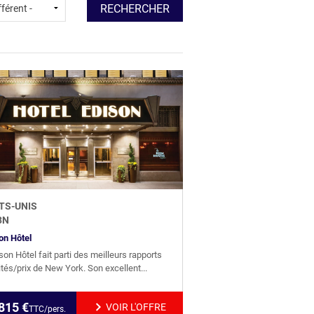
TS-UNIS
3
N
on Hôtel
ison Hôtel fait parti des meilleurs rapports
ités/prix de New York. Son excellent...
815
€
VOIR L'OFFRE
TTC/pers.