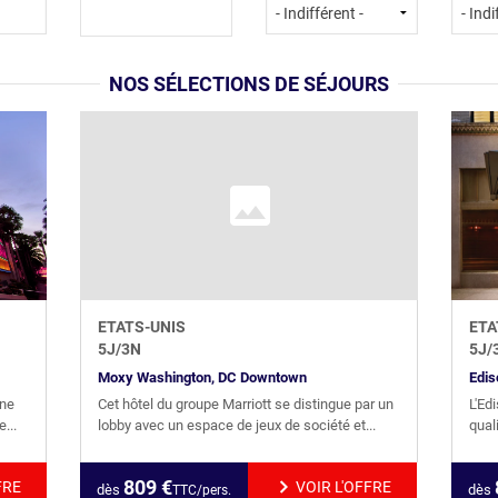
NOS SÉLECTIONS DE SÉJOURS
ETATS-UNIS
ETA
5
J/
3
N
5
J/
Moxy Washington, DC Downtown
Edis
une
Cet hôtel du groupe Marriott se distingue par un
L'Ed
...
lobby avec un espace de jeux de société et...
qual
809
€
FRE
VOIR L'OFFRE
dès
dès
TTC/pers.