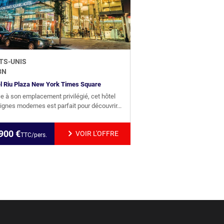
TS-UNIS
3
N
l Riu Plaza New York Times Square
e à son emplacement privilégié, cet hôtel
lignes modernes est parfait pour découvrir...
900
€
VOIR L'OFFRE
TTC/pers.