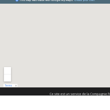
Ce site est un service de la Compagnie F
402 448€ - R.C.S. Paris B 381 485 457 - I
TVA intracommunautaire FR 40 381 485 457