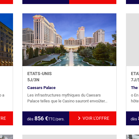
ETATS-UNIS
ETA
5
J/
3
N
7
J/
Caesars Palace
The 
o a
Les infrastructures mythiques du Caesars
o En
Palace telles que le Casino sauront envoûter...
hôte
856
€
FRE
VOIR L'OFFRE
dès
dès
TTC/pers.