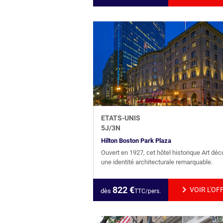
ETATS-UNIS
5
J/
3
N
Hilton Boston Park Plaza
Ouvert en 1927, cet hôtel historique Art déc
une identité architecturale remarquable.
822
€
VOIR L'OF
dès
TTC/pers.