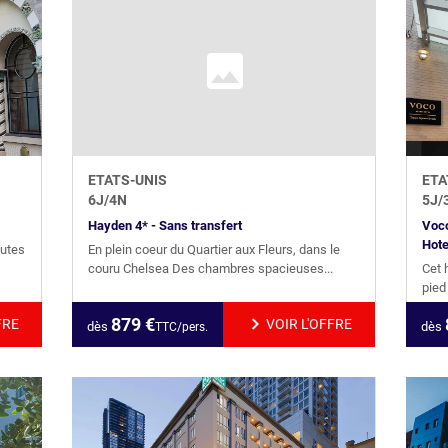
ETATS-UNIS
ETA
6
J/
4
N
5
J/
Hayden 4* - Sans transfert
Voco
Hote
nutes
En plein coeur du Quartier aux Fleurs, dans le
couru Chelsea Des chambres spacieuses...
Cet 
pied
879
€
FRE
VOIR L'OFFRE
dès
dès
TTC/pers.