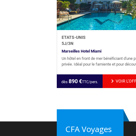
ETATS-UNIS
5
J/
3
N
Marseilles Hotel Miami
Un hôtel en front de mer bénéficiant d'une 
privée. Idéal pour le farniente et pour découvr
890
€
VOIR L'OF
dès
TTC/pers.
CFA Voyages