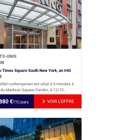
TS-UNIS
3
N
 Times Square South New York, an IHG
l
hôtel contemporain est situé à 5 minutes à
 du Madison Square Garden, à 12/15...
880
€
VOIR L'OFFRE
TTC/pers.