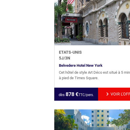
ETATS-UNIS
5
J/
3
N
Belvedere Hotel New York
Cet hôtel de style Art Déco est situé à 5 mi
à pied de Times Square.
878
€
VOIR L'OF
dès
TTC/pers.