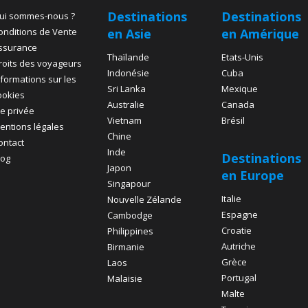
Destinations
Destinations
ui sommes-nous ?
onditions de Vente
en Asie
en Amérique
ssurance
Thaïlande
Etats-Unis
roits des voyageurs
Indonésie
Cuba
nformations sur les
Sri Lanka
Mexique
ookies
Australie
Canada
ie privée
Vietnam
Brésil
entions légales
Chine
ontact
Inde
Destinations
log
Japon
en Europe
Singapour
Italie
Nouvelle Zélande
Espagne
Cambodge
Croatie
Philippines
Autriche
Birmanie
Grèce
Laos
Portugal
Malaisie
Malte