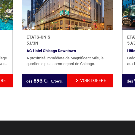
ETATS-UNIS
ETA
5
J/
3
N
5
J/
AC Hotel Chicago Downtown
Hôte
plage
A proximité immédiate de Magnificent Mile, le
Grâc
ir...
quartier le plus commerçant de Chicago.
aux 
893
€
FRE
VOIR L'OFFRE
dès
dès
TTC/pers.