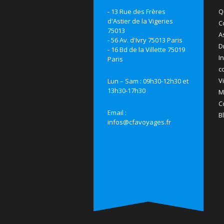
- 13 Rue des Frères
Q
d'Astier de la Vigeries
C
75013
A
- 56 Av. d'Ivry 75013 Paris
D
- 16 Bd de la Villette 75019
I
Paris
c
V
Lun – Sam : 09h30-12h30 et
13h30-17h30
M
C
Email :
B
infos@cfavoyages.fr