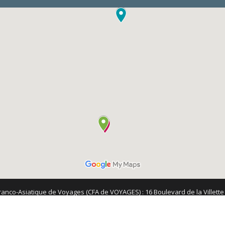
ranco-Asiatique de Voyages (CFA de VOYAGES) : 16 Boulevard de la Villette 
mmatriculation "Atout France" sis 78-81 rue de Clichy à Paris: IM075110232 - 
 - RCP Alliance IARD Contrat N° 86.017.655 pour 3 811 225,4 € - 1 cour Mic
financière : APST - 15, rue Carnot - 75017 Paris