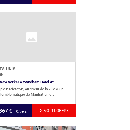
TS-UNIS
5
N
New yorker a Wyndham Hotel 4*
 plein Midtown, au coeur de la ville o Un
l emblématique de Manhattan o...
867
€
VOIR L'OFFRE
TTC/pers.