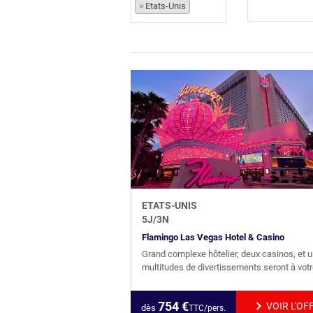
×
Etats-Unis
ETATS-UNIS
5
J/
3
N
Flamingo Las Vegas Hotel & Casino
Grand complexe hôtelier, deux casinos, et 
multitudes de divertissements seront à votre
754
€
VOIR L'OF
dès
TTC/pers.