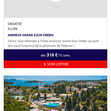
CROATIE
3
J/
2
N
AMINESS GRAND AZUR OREBIC
Venez vous détendre à l'hôtel Aminess Grand Azur Orebic au bord
des eaux turquoise de la péninsule de Peljesac !
316
€
dès
TTC/pers.
VOIR L'OFFRE