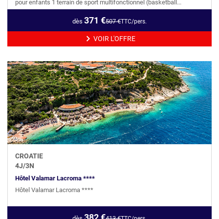
pour enfants 1 terrain de sport multifonctionnel (basketball...
371
€
dès
507
€
TTC/pers.
VOIR L'OFFRE
CROATIE
4
J/
3
N
Hôtel Valamar Lacroma ****
Hôtel Valamar Lacroma ****
382
€
dès
413
€
TTC/pers.