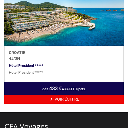
CROATIE
4
J/
3
N
Hôtel President *****
Hôtel President *****
433
€
dès
488
€
TTC/pers.
VOIR L'OFFRE
CFA Voyages