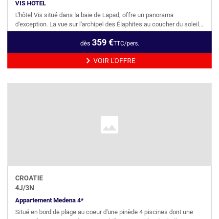
VIS HOTEL
L'hôtel Vis situé dans la baie de Lapad, offre un panorama
d'exception. La vue sur l'archipel des Élaphites au coucher du soleil...
359
€
dès
TTC/pers.
VOIR L'OFFRE
CROATIE
4
J/
3
N
Appartement Medena 4*
Situé en bord de plage au coeur d'une pinède 4 piscines dont une