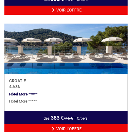
VOIR L'OFFRE
CROATIE
4
J/
3
N
Hôtel More *****
Hôtel More *****
383
€
dès
415
€
TTC/pers.
VOIR L'OFFRE