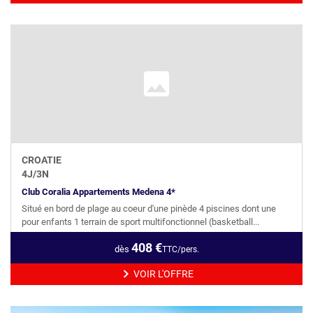
CROATIE
4
J/
3
N
Club Coralia Appartements Medena 4*
Situé en bord de plage au coeur d'une pinède 4 piscines dont une
pour enfants 1 terrain de sport multifonctionnel (basketball...
408
€
dès
TTC/pers.
VOIR L'OFFRE