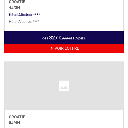
CROATIE
4
J/
3
N
Hôtel Albatros ****
Hôtel Albatros ****
327
€
dès
370
€
TTC/pers.
VOIR L'OFFRE
CROATIE
5
J/
4
N