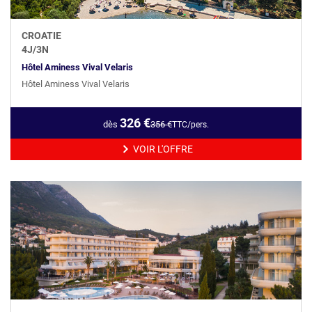
CROATIE
4
J/
3
N
Hôtel Aminess Vival Velaris
Hôtel Aminess Vival Velaris
326
€
dès
356
€
TTC/pers.
VOIR L'OFFRE