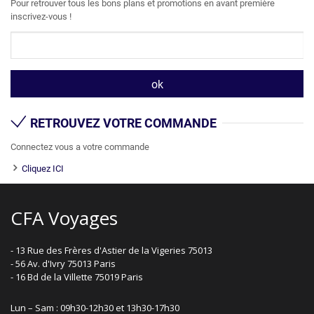
Pour retrouver tous les bons plans et promotions en avant première
inscrivez-vous !
RETROUVEZ VOTRE COMMANDE
Connectez vous a votre commande
Cliquez ICI
CFA Voyages
- 13 Rue des Frères d'Astier de la Vigeries 75013
- 56 Av. d'Ivry 75013 Paris
- 16 Bd de la Villette 75019 Paris
Lun – Sam : 09h30-12h30 et 13h30-17h30