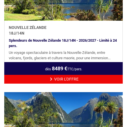
NOUVELLE ZÉLANDE
18
J/
14
N
Splendeurs de Nouvelle Zélande 18J/14N - 2026/2027 - Limité à 24
pers.
Un voyage spectaculaire à travers la Nouvelle-Zélande, entre
volcans, fjords, glaciers et culture maorie, pour une immersion...
8489
€
dès
TTC/pers.
VOIR L'OFFRE