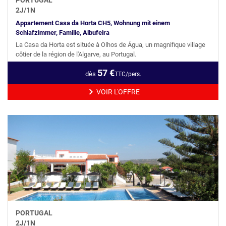
2
J/
1
N
Appartement Casa da Horta CH5, Wohnung mit einem
Schlafzimmer, Familie, Albufeira
La Casa da Horta est située à Olhos de Água, un magnifique village
côtier de la région de l'Algarve, au Portugal.
57
€
dès
TTC/pers.
VOIR L'OFFRE
PORTUGAL
2
J/
1
N