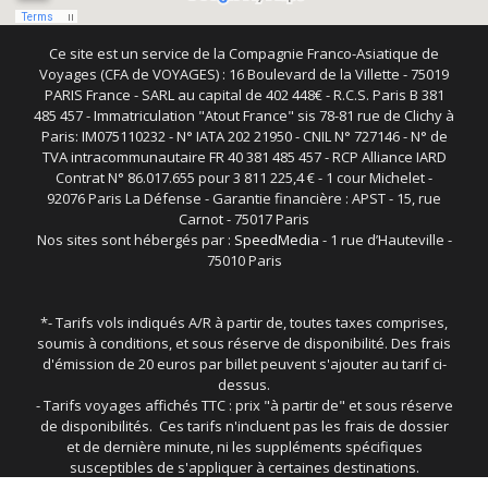
Ce site est un service de la Compagnie Franco-Asiatique de
Voyages (CFA de VOYAGES) : 16 Boulevard de la Villette - 75019
PARIS France - SARL au capital de 402 448€ - R.C.S. Paris B 381
485 457 - Immatriculation "Atout France" sis 78-81 rue de Clichy à
Paris: IM075110232 - N° IATA 202 21950 - CNIL N° 727146 - N° de
TVA intracommunautaire FR 40 381 485 457 - RCP Alliance IARD
Contrat N° 86.017.655 pour 3 811 225,4 € - 1 cour Michelet -
92076 Paris La Défense - Garantie financière : APST - 15, rue
Carnot - 75017 Paris
Nos sites sont hébergés par :
SpeedMedia
- 1 rue d’Hauteville -
75010 Paris
*- Tarifs vols indiqués A/R à partir de, toutes taxes comprises,
soumis à conditions, et sous réserve de disponibilité. Des frais
d'émission de 20 euros par billet peuvent s'ajouter au tarif ci-
dessus.
- Tarifs voyages affichés TTC : prix "à partir de" et sous réserve
de disponibilités. Ces tarifs n'incluent pas les frais de dossier
et de dernière minute, ni les suppléments spécifiques
susceptibles de s'appliquer à certaines destinations.