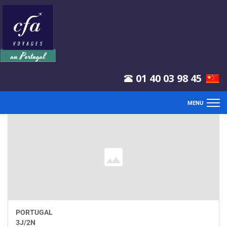
01 40 03 98 45
MENU
ACCUEIL
VOLS
SÉJOURS
CLUBS
PORTUGAL
CIRCUITS
3
J/
2
N