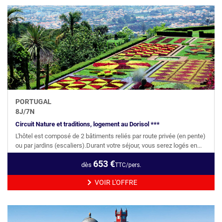
PORTUGAL
8
J/
7
N
Circuit Nature et traditions, logement au Dorisol ***
L'hôtel est composé de 2 bâtiments reliés par route privée (en pente)
ou par jardins (escaliers).Durant votre séjour, vous serez logés en...
653
€
dès
TTC/pers.
VOIR L'OFFRE