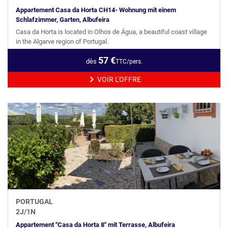
Appartement Casa da Horta CH14- Wohnung mit einem
Schlafzimmer, Garten, Albufeira
Casa da Horta is located in Olhos de Água, a beautiful coast village
in the Algarve region of Portugal.
57
€
dès
TTC/pers.
VOIR L'OFFRE
PORTUGAL
2
J/
1
N
Appartement "Casa da Horta 8" mit Terrasse, Albufeira