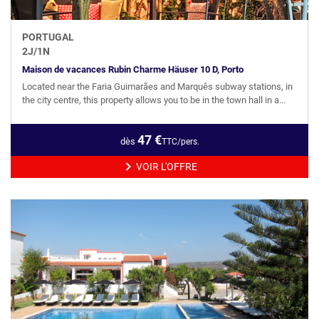
PORTUGAL
2
J/
1
N
Maison de vacances Rubin Charme Häuser 10 D, Porto
Located near the Faria Guimarães and Marquês subway stations, in
the city centre, this property allows you to be in the town hall in a...
47
€
dès
TTC/pers.
VOIR L'OFFRE