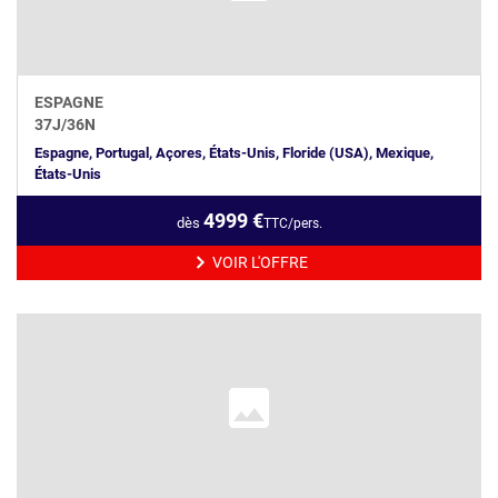
ESPAGNE
37
J/
36
N
Espagne, Portugal, Açores, États-Unis, Floride (USA), Mexique,
États-Unis
4999
€
dès
TTC/pers.
VOIR L'OFFRE