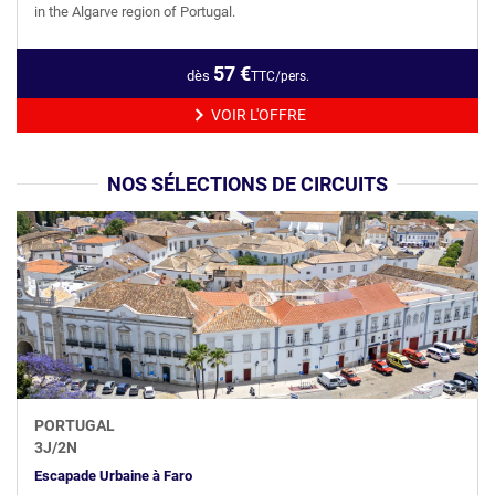
in the Algarve region of Portugal.
57
€
dès
TTC/pers.
VOIR L'OFFRE
NOS SÉLECTIONS DE CIRCUITS
PORTUGAL
3
J/
2
N
Escapade Urbaine à Faro