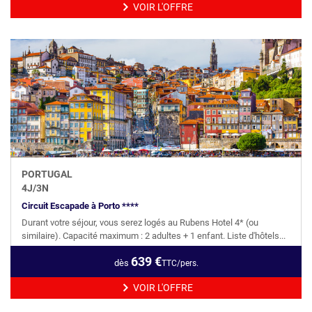
VOIR L'OFFRE
PORTUGAL
4
J/
3
N
Circuit Escapade à Porto ****
Durant votre séjour, vous serez logés au Rubens Hotel 4* (ou
similaire). Capacité maximum : 2 adultes + 1 enfant. Liste d'hôtels...
639
€
dès
TTC/pers.
VOIR L'OFFRE