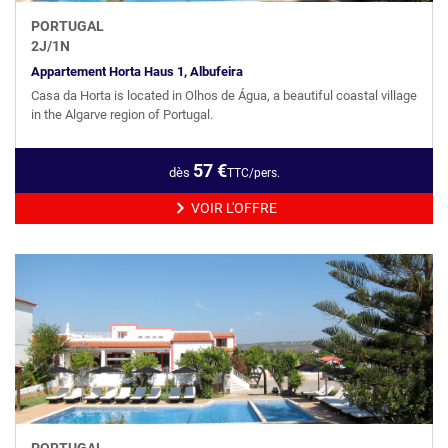
PORTUGAL
2
J/
1
N
Appartement Horta Haus 1, Albufeira
Casa da Horta is located in Olhos de Água, a beautiful coastal village
in the Algarve region of Portugal.
57
€
dès
TTC/pers.
VOIR L'OFFRE
PORTUGAL