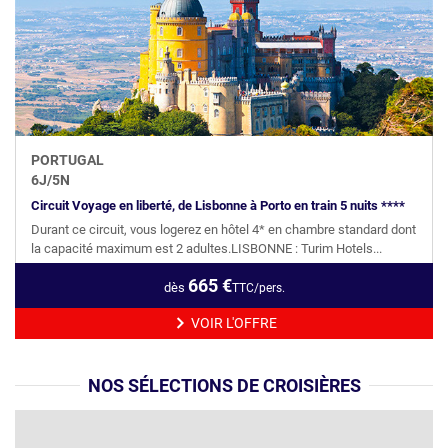
PORTUGAL
6
J/
5
N
Circuit Voyage en liberté, de Lisbonne à Porto en train 5 nuits ****
Durant ce circuit, vous logerez en hôtel 4* en chambre standard dont
la capacité maximum est 2 adultes.LISBONNE : Turim Hotels...
665
€
dès
TTC/pers.
VOIR L'OFFRE
NOS SÉLECTIONS DE CROISIÈRES