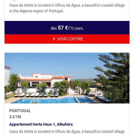
Casa da Horta is located in Olhos de Água, a beautiful coastal village
in the Algarve region of Portugal.
57
€
dès
TTC/pers.
VOIR L'OFFRE
PORTUGAL
2
J/
1
N
Appartement Horta Haus 1, Albufeira
Casa da Horta is located in Olhos de Água, a beautiful coastal village