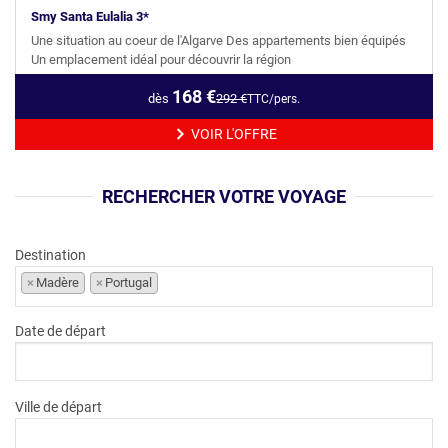
Smy Santa Eulalia 3*
CROISIÈRES
Une situation au coeur de l'Algarve Des appartements bien équipés
Un emplacement idéal pour découvrir la région
LOCATION
168
€
dès
292
€
TTC/pers.
VOIR L'OFFRE
RECHERCHER VOTRE VOYAGE
Destination
×
Madère
×
Portugal
Date de départ
Ville de départ