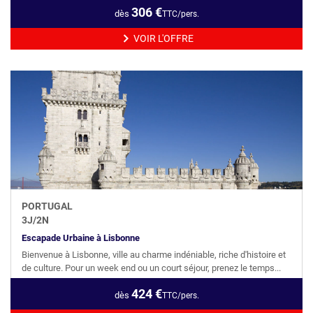
306
€
dès
TTC/pers.
VOIR L'OFFRE
PORTUGAL
3
J/
2
N
Escapade Urbaine à Lisbonne
Bienvenue à Lisbonne, ville au charme indéniable, riche d'histoire et
de culture. Pour un week end ou un court séjour, prenez le temps...
424
€
dès
TTC/pers.