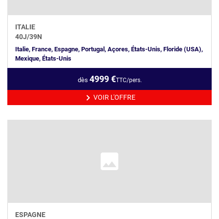
ITALIE
40
J/
39
N
Italie, France, Espagne, Portugal, Açores, États-Unis, Floride (USA),
Mexique, États-Unis
4999
€
dès
TTC/pers.
VOIR L'OFFRE
ESPAGNE