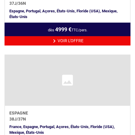
37
J/
36
N
Espagne, Portugal, Açores, États-Unis, Floride (USA), Mexique,
États-Unis
4999
€
dès
TTC/pers.
VOIR L'OFFRE
ESPAGNE
38
J/
37
N
France, Espagne, Portugal, Açores, États-Unis, Floride (USA),
Mexique, États-Unis