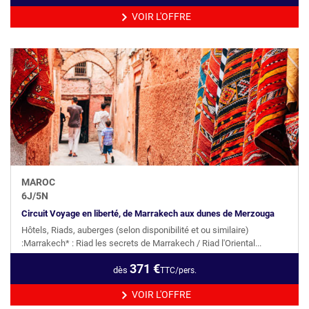
VOIR L'OFFRE
MAROC
6
J/
5
N
Circuit Voyage en liberté, de Marrakech aux dunes de Merzouga
Hôtels, Riads, auberges (selon disponibilité et ou similaire)
:Marrakech* : Riad les secrets de Marrakech / Riad l'Oriental...
371
€
dès
TTC/pers.
VOIR L'OFFRE