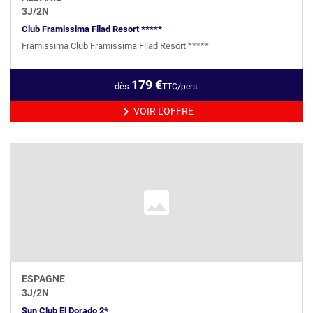
3
J/
2
N
Club Framissima Fllad Resort *****
Framissima Club Framissima Fllad Resort *****
179
€
dès
TTC/pers.
VOIR L'OFFRE
ESPAGNE
3
J/
2
N
Sun Club El Dorado 2*