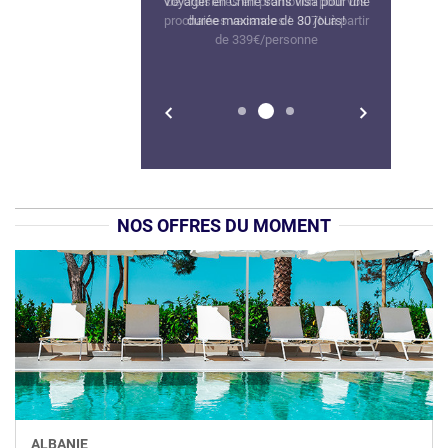
de croisières en promotion pour vos
prochaines vacances ! 8J7N à partir
CLUB
de 339€/personne
CROISIÈRE
LOCATION
WEEKEND
NOS OFFRES DU MOMENT
ALBANIE