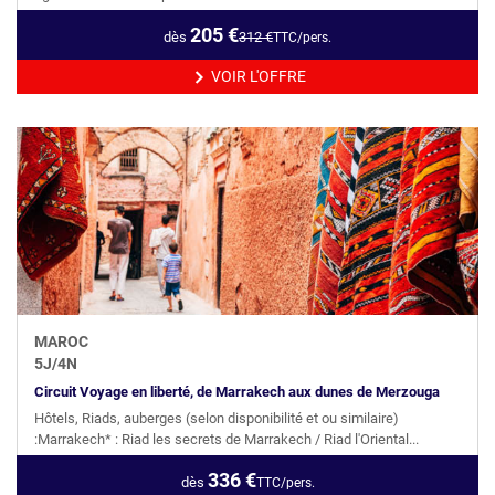
205
€
dès
312
€
TTC/pers.
VOIR L'OFFRE
MAROC
5
J/
4
N
Circuit Voyage en liberté, de Marrakech aux dunes de Merzouga
Hôtels, Riads, auberges (selon disponibilité et ou similaire)
:Marrakech* : Riad les secrets de Marrakech / Riad l'Oriental...
336
€
dès
TTC/pers.