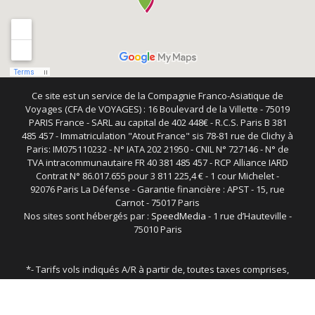
Ce site est un service de la Compagnie Franco-Asiatique de
Voyages (CFA de VOYAGES) : 16 Boulevard de la Villette - 75019
PARIS France - SARL au capital de 402 448€ - R.C.S. Paris B 381
485 457 - Immatriculation "Atout France" sis 78-81 rue de Clichy à
Paris: IM075110232 - N° IATA 202 21950 - CNIL N° 727146 - N° de
TVA intracommunautaire FR 40 381 485 457 - RCP Alliance IARD
Contrat N° 86.017.655 pour 3 811 225,4 € - 1 cour Michelet -
92076 Paris La Défense - Garantie financière : APST - 15, rue
Carnot - 75017 Paris
Nos sites sont hébergés par :
SpeedMedia
- 1 rue d’Hauteville -
75010 Paris
*- Tarifs vols indiqués A/R à partir de, toutes taxes comprises,
soumis à conditions, et sous réserve de disponibilité. Des frais
d'émission de 20 euros par billet peuvent s'ajouter au tarif ci-
dessus.