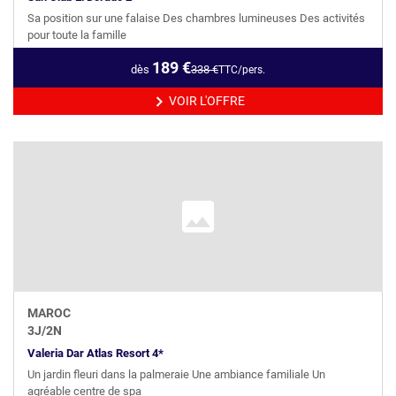
Sa position sur une falaise Des chambres lumineuses Des activités
pour toute la famille
189
€
dès
338
€
TTC/pers.
VOIR L'OFFRE
MAROC
3
J/
2
N
Valeria Dar Atlas Resort 4*
Un jardin fleuri dans la palmeraie Une ambiance familiale Un
agréable centre de spa