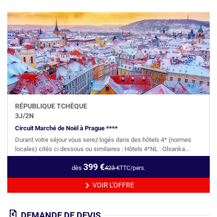
RÉPUBLIQUE TCHÈQUE
3
J/
2
N
Circuit Marché de Noël à Prague ****
Durant votre séjour vous serez logés dans des hôtels 4* (normes
locales) cités ci dessous ou similaires : Hôtels 4*NL : Olsanka...
399
€
dès
423
€
TTC/pers.
VOIR L'OFFRE
DEMANDE DE DEVIS