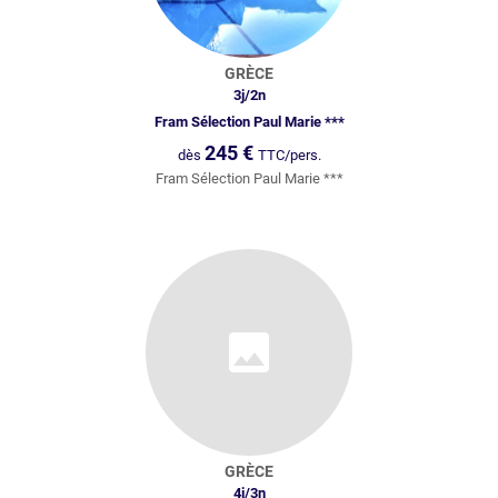
GRÈCE
3
j/
2
n
Fram Sélection Paul Marie ***
245
€
dès
TTC/pers.
Fram Sélection Paul Marie ***
GRÈCE
4
j/
3
n