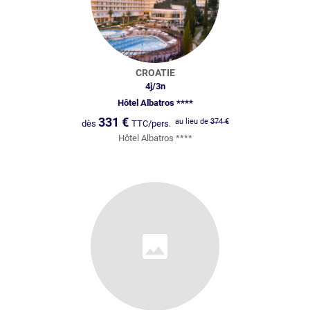
CROATIE
4
j/
3
n
Hôtel Albatros ****
331
€
au lieu de
374
€
dès
TTC/pers.
Hôtel Albatros ****