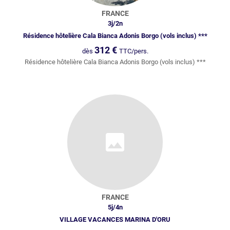
FRANCE
3
j/
2
n
Résidence hôtelière Cala Bianca Adonis Borgo (vols inclus) ***
312
€
dès
TTC/pers.
Résidence hôtelière Cala Bianca Adonis Borgo (vols inclus) ***
FRANCE
5
j/
4
n
VILLAGE VACANCES MARINA D'ORU