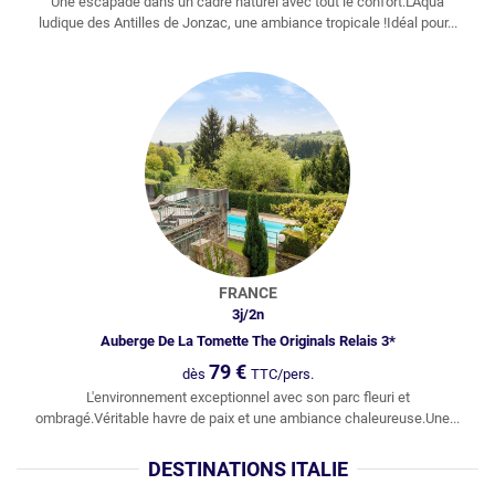
Une escapade dans un cadre naturel avec tout le confort.L'Aqua
ludique des Antilles de Jonzac, une ambiance tropicale !Idéal pour...
FRANCE
3
j/
2
n
Auberge De La Tomette The Originals Relais 3*
79
€
dès
TTC/pers.
L'environnement exceptionnel avec son parc fleuri et
ombragé.Véritable havre de paix et une ambiance chaleureuse.Une...
DESTINATIONS ITALIE