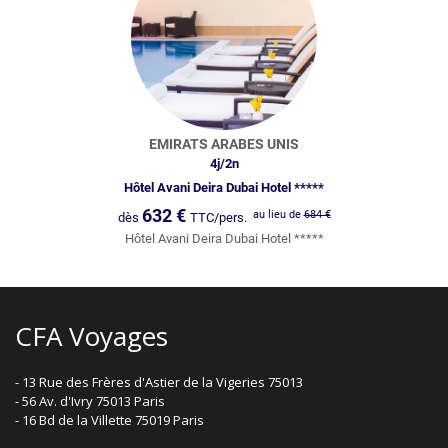
EMIRATS ARABES UNIS
4
j/
2
n
Hôtel Avani Deira Dubai Hotel *****
632
€
au lieu de
684
€
dès
TTC/pers.
Hôtel Avani Deira Dubai Hotel *****
CFA Voyages
- 13 Rue des Frères d'Astier de la Vigeries 75013
- 56 Av. d'Ivry 75013 Paris
- 16 Bd de la Villette 75019 Paris