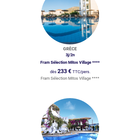
GRÈCE
3
j/
2
n
Fram Sélection Mitos Village ****
233
€
dès
TTC/pers.
Fram Sélection Mitos Village ****