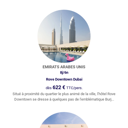
EMIRATS ARABES UNIS
8
j/
6
n
Rove Downtown Dubai
622
€
dès
TTC/pers.
Situé à proximité du quartier le plus animé de la ville, l'hôtel Rove
Downtown se dresse à quelques pas de l'emblématique Burj...