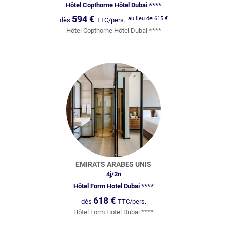
Hôtel Copthorne Hôtel Dubai ****
594
€
au lieu de
615
€
dès
TTC/pers.
Hôtel Copthorne Hôtel Dubai ****
EMIRATS ARABES UNIS
4
j/
2
n
Hôtel Form Hotel Dubai ****
618
€
dès
TTC/pers.
Hôtel Form Hotel Dubai ****