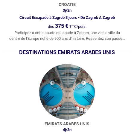
CROATIE
3
j/
2
n
Circuit Escapade à Zagreb 3 jours - De Zagreb A Zagreb
375
€
dès
TTC/pers.
Participez à cette courte escapade à Zagreb, une vieille ville du
centre de l'Europe riche de 900 ans d'histoire. Ressentez son passé...
DESTINATIONS EMIRATS ARABES UNIS
EMIRATS ARABES UNIS
4
j/
3
n