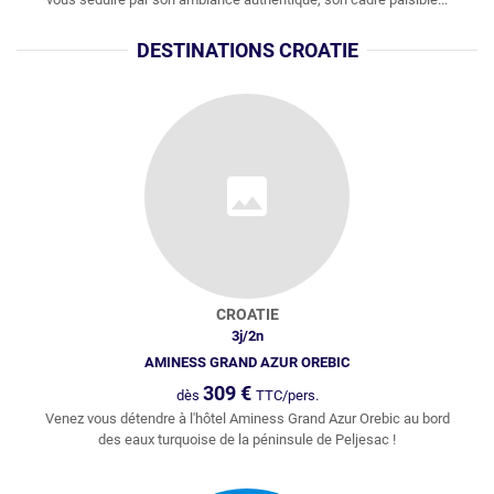
DESTINATIONS CROATIE
CROATIE
3
j/
2
n
AMINESS GRAND AZUR OREBIC
309
€
dès
TTC/pers.
Venez vous détendre à l'hôtel Aminess Grand Azur Orebic au bord
des eaux turquoise de la péninsule de Peljesac !