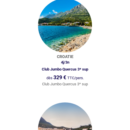
CROATIE
4
j/
3
n
Club Jumbo Quercus 3* sup
329
€
dès
TTC/pers.
Club Jumbo Quercus 3* sup