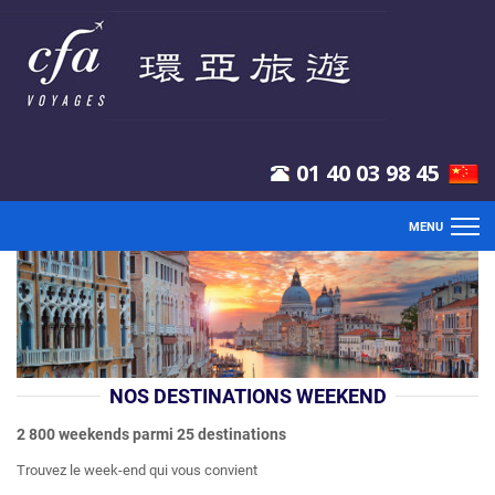
01 40 03 98 45
MENU
ACCUEIL
VOL
CIRCUIT
NOS DESTINATIONS WEEKEND
EXCLUSIF
2 800 weekends parmi 25 destinations
Trouvez le week-end qui vous convient
SÉJOUR