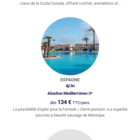
coeur de la Costa Dorada, offrant confort, animations et...
ESPAGNE
4
j/
3
n
AluaSun Mediterráneo 3*
134
€
dès
TTC/pers.
La possibilité d'opter pour la formule « Demi-pension »La superbe
piscineLa beauté sauvage de Minorque