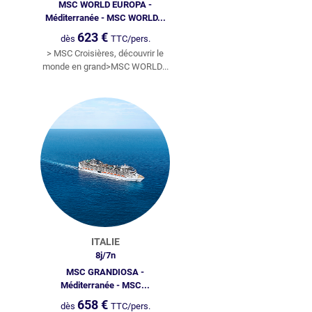
MSC WORLD EUROPA -
Méditerranée - MSC WORLD...
623
€
dès
TTC/pers.
> MSC Croisières, découvrir le
monde en grand>MSC WORLD...
ITALIE
8
j/
7
n
MSC GRANDIOSA -
Méditerranée - MSC...
658
€
dès
TTC/pers.