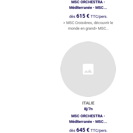
MSC ORCHESTRA -
Méditerranée - MSC...
615
€
dès
TTC/pers.
> MSC Croisières, découvrir le
monde en grand> MSC...
ITALIE
8
j/
7
n
MSC ORCHESTRA -
Méditerranée - MSC...
645
€
dès
TTC/pers.