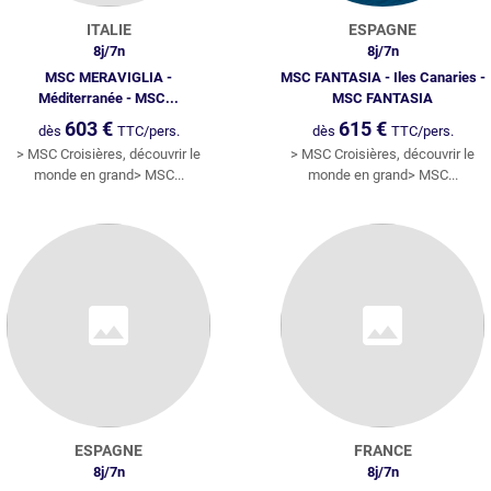
ITALIE
ESPAGNE
8
j/
7
n
8
j/
7
n
MSC MERAVIGLIA -
MSC FANTASIA - Iles Canaries -
Méditerranée - MSC...
MSC FANTASIA
603
€
615
€
dès
TTC/pers.
dès
TTC/pers.
> MSC Croisières, découvrir le
> MSC Croisières, découvrir le
monde en grand> MSC...
monde en grand> MSC...
ESPAGNE
FRANCE
8
j/
7
n
8
j/
7
n