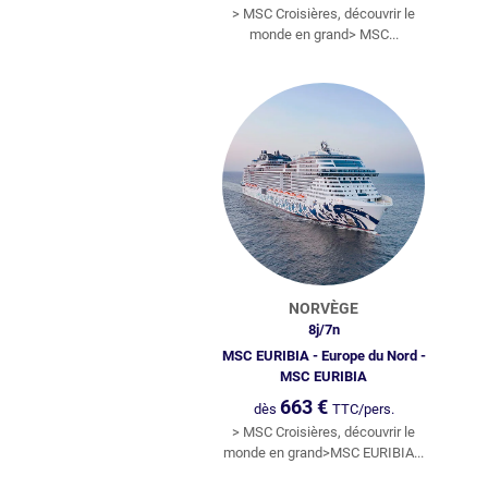
> MSC Croisières, découvrir le
monde en grand> MSC...
NORVÈGE
8
j/
7
n
MSC EURIBIA - Europe du Nord -
MSC EURIBIA
663
€
dès
TTC/pers.
> MSC Croisières, découvrir le
monde en grand>MSC EURIBIA...