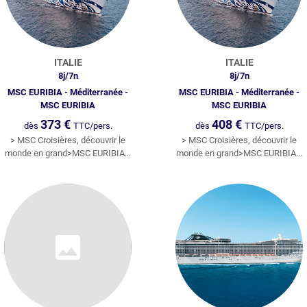
ETNAM
ÉGYPTE
ÎLES DE RÊVES
NDE
TURQUIE
MAROC ET TUNISIE
ITALIE
ITALIE
SSIE
DUBAI
EGYPTE
8
j/
7
n
8
j/
7
n
MSC EURIBIA - Méditerranée -
MSC EURIBIA - Méditerranée -
TS-UNIS
ASIE
TURQUIE
MSC EURIBIA
MSC EURIBIA
373
€
408
€
dès
TTC/pers.
dès
TTC/pers.
NADA
AMÉRIQUE
AMÉRIQUE
> MSC Croisières, découvrir le
> MSC Croisières, découvrir le
monde en grand>MSC EURIBIA...
monde en grand>MSC EURIBIA...
L’ÎLES PARADISIAQUES
ASIE
MOYEN ORIENT
AFRIQUE