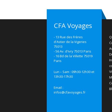
CFA Voyages
- 13 Rue des Frères
Q
d'Astier de la Vigeries
C
75013
A
- 56 Av. d'Ivry 75013 Paris
D
- 16 Bd de la Villette 75019
I
Paris
c
V
Lun – Sam : 09h30-12h30 et
13h30-17h30
M
C
Email :
B
infos@cfavoyages.fr