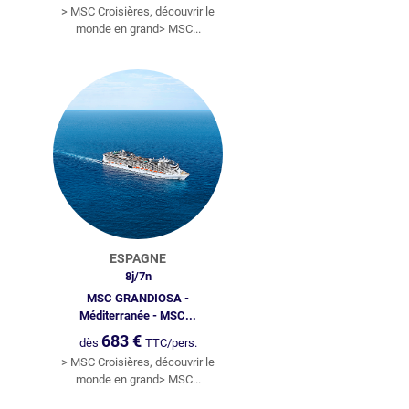
> MSC Croisières, découvrir le
monde en grand> MSC...
ESPAGNE
8
j/
7
n
MSC GRANDIOSA -
Méditerranée - MSC...
683
€
dès
TTC/pers.
> MSC Croisières, découvrir le
monde en grand> MSC...