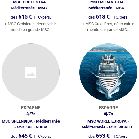
MSC ORCHESTRA -
MSC MERAVIGLIA -
Méditerranée - MSC...
Méditerranée - MSC...
615
€
618
€
dès
TTC/pers.
dès
TTC/pers.
> MSC Croisières, découvrir le
> MSC Croisières, découvrir le
monde en grand> MSC...
monde en grand> MSC...
ESPAGNE
ESPAGNE
8
j/
7
n
8
j/
7
n
MSC SPLENDIDA - Méditerranée
MSC WORLD EUROPA -
- MSC SPLENDIDA
Méditerranée - MSC WORLD...
645
€
653
€
dès
TTC/pers.
dès
TTC/pers.