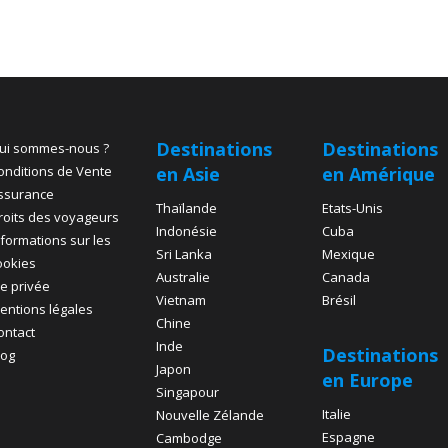
Destinations
Destinations
ui sommes-nous ?
onditions de Vente
en Asie
en Amérique
ssurance
Thaïlande
Etats-Unis
roits des voyageurs
Indonésie
Cuba
nformations sur les
Sri Lanka
Mexique
ookies
Australie
Canada
ie privée
Vietnam
Brésil
entions légales
Chine
ontact
Inde
Destinations
log
Japon
en Europe
Singapour
Italie
Nouvelle Zélande
Espagne
Cambodge