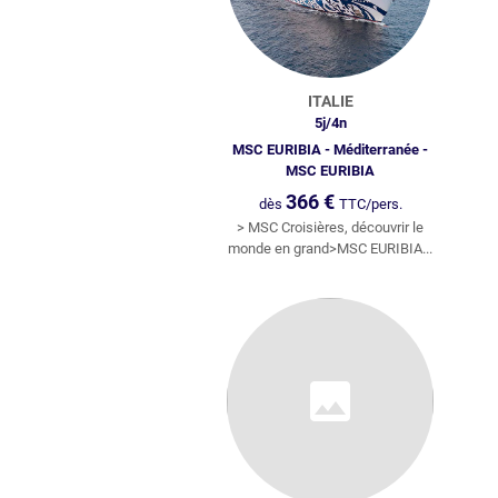
JAPON
VI
PHILIPPINES
I
ITALIE
MALAISIE
RU
5
j/
4
n
MSC EURIBIA - Méditerranée -
BIRMANIE
ETA
MSC EURIBIA
366
€
dès
TTC/pers.
HONG KONG
CA
> MSC Croisières, découvrir le
monde en grand>MSC EURIBIA...
MACAO