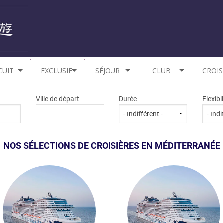
CUIT
EXCLUSIF
SÉJOUR
CLUB
CROIS
ASIE
PROMO CIRCUITS
ESPAGNE
ESPAGNE
MÉDI
Ville de départ
Durée
Flexibil
RIQUE
PROMO AUTOCARS
ITALIE ET MALTE
GRÈCE
AMÉR
ÉRIQUE
PORTUGAL
ITALIE
OCÉA
NOS SÉLECTIONS DE CROISIÈRES EN MÉDITERRANÉE
ROPE
GRÈCE
PORTUGAL
ASI
ÉANIE
CROATIE
CROATIE
AILANDE
TUNISIE ET MAROC
BALKANS