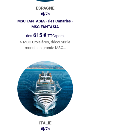
ESPAGNE
8
j/
7
n
MSC FANTASIA - Iles Canaries -
MSC FANTASIA
615
€
dès
TTC/pers.
> MSC Croisières, découvrir le
monde en grand> MSC...
ITALIE
8
j/
7
n