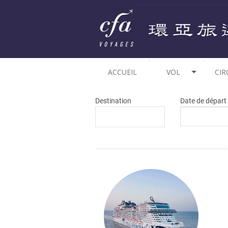
ACCUEIL
VOL
CIR
THAÏLANDE
Destination
Date de départ
CHINE
AF
INDONÉSIE
AM
CAMBODGE
EU
VIETNAM
OC
INDE
TH