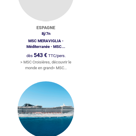
AUTRICHE
EMIRATS ARABES UNIS
GRANDE-BRETAGNE
TUNISIE
ESPAGNE
PAYS-BAS
TURQUIE
8
j/
7
n
MSC MERAVIGLIA -
BELGIQUE
GRÈCE
Méditerranée - MSC...
543
€
dès
TTC/pers.
PORTUGAL
MAROC
> MSC Croisières, découvrir le
monde en grand> MSC...
RÉPUBLIQUE TCHÈQUE