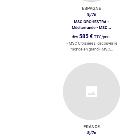
ESPAGNE
8
j/
7
n
MSC ORCHESTRA -
Méditerranée - MSC...
585
€
dès
TTC/pers.
> MSC Croisières, découvrir le
monde en grand> MSC...
FRANCE
8
j/
7
n