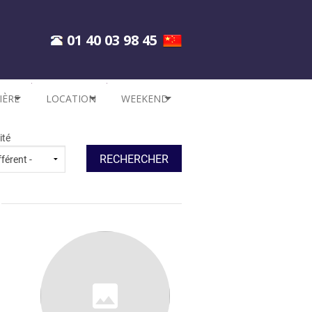
01 40 03 98 45
IÈRE
LOCATION
WEEKEND
TERRANÉE
FRANCE
ESPAGNE
ité
IQUE
CORSE
ITALIE
NIE
ITALIE
PORTUGAL
E
ESPAGNE
GRANDE-BRETAGNE
CROATIE
FRANCE
SUISSE
CORSE