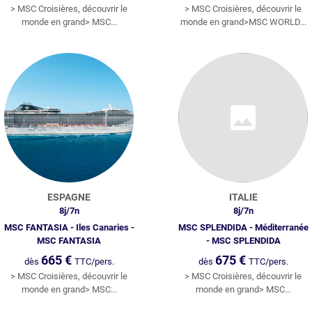
> MSC Croisières, découvrir le
> MSC Croisières, découvrir le
monde en grand> MSC...
monde en grand>MSC WORLD...
ESPAGNE
ITALIE
8
j/
7
n
8
j/
7
n
MSC FANTASIA - Iles Canaries -
MSC SPLENDIDA - Méditerranée
MSC FANTASIA
- MSC SPLENDIDA
665
€
675
€
dès
TTC/pers.
dès
TTC/pers.
> MSC Croisières, découvrir le
> MSC Croisières, découvrir le
monde en grand> MSC...
monde en grand> MSC...