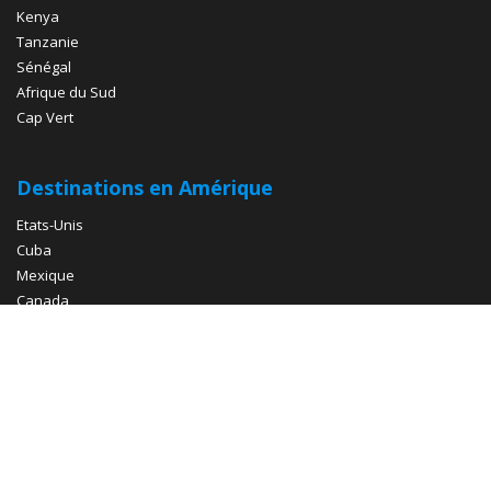
Kenya
Tanzanie
Sénégal
Afrique du Sud
Cap Vert
Destinations en Amérique
Etats-Unis
Cuba
Mexique
Canada
Brésil
Destinations en Europe
Italie
Espagne
Croatie