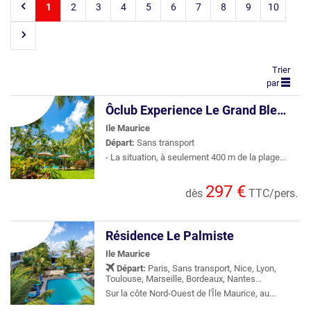
1
2
3
4
5
6
7
8
9
10
CLUB
CROISIÈRE
Trier
par
LOCATION
Ôclub Experience Le Grand Bleu Hotel & Spa 3*
WEEKEND
Ile Maurice
Départ:
Sans transport
- La situation, à seulement 400 m de la plage...
297 €
dès
TTC/pers.
Résidence Le Palmiste
Ile Maurice
Départ:
Paris, Sans transport, Nice, Lyon,
Toulouse, Marseille, Bordeaux, Nantes...
Sur la côte Nord-Ouest de l'Île Maurice, au...